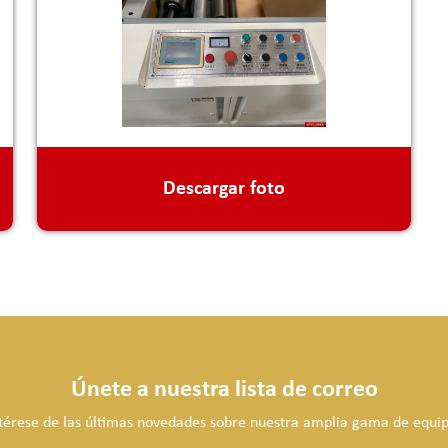
Descargar foto
Únete a nuestra lista de correo
térese de las últimas novedades sobre nuestra amplia gama de equip