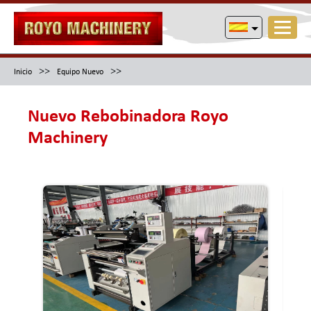
>>
>>
Inicio
Equipo Nuevo
Nuevo Rebobinadora Royo
Machinery