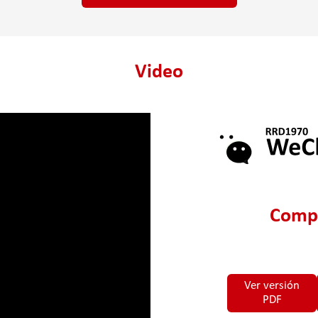
Video
Compa
Ver versión
PDF