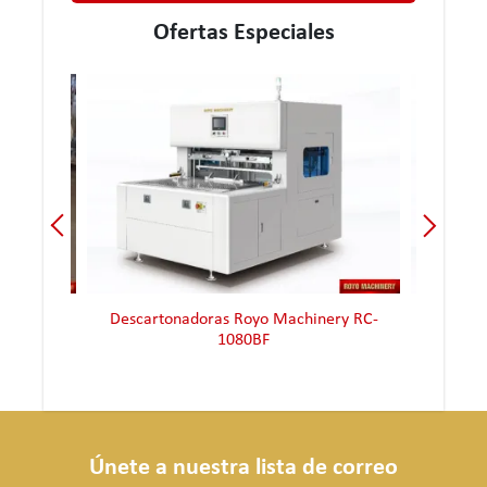
Ofertas Especiales
iana 90-2
Descartonadoras Royo Machinery RC-
Descar
1080BF
Únete a nuestra lista de correo