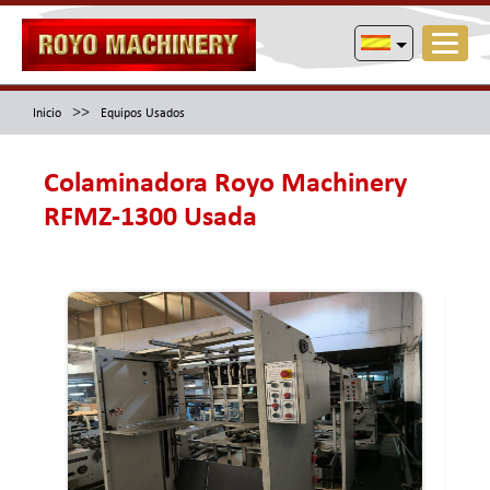
>>
Inicio
Equipos Usados
Colaminadora Royo Machinery
RFMZ-1300 Usada