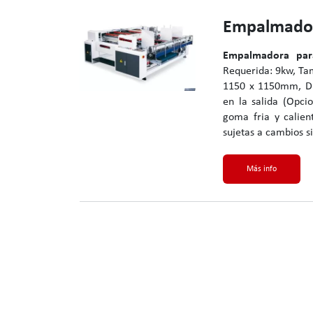
Empalmador
Empalmadora par
Requerida: 9kw, Ta
1150 x 1150mm, Di
en la salida (Opci
goma fria y calien
sujetas a cambios si
Más info