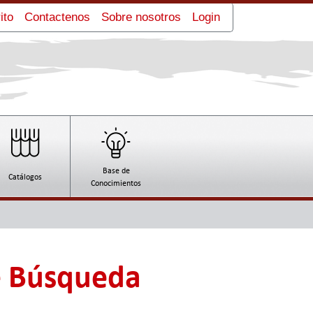
Hojeadora Royo Machinery RCM-1500A
ito
Contactenos
Sobre nosotros
Login
Amarradora Royo Machinery RB-42
Base de
Catálogos
Conocimientos
e Búsqueda
Flexográfica Banda Ancha Royo
Machinery RYTB-41000